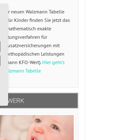
f der neuen Waizmann Tabelle
19 für Kinder finden Sie jetzt das
ste mathematisch exakte
wertungsverfahren für
hnzusatzversicherungen mit
eferorthopädischen Leistungen
aizmann KFO-Wert).
Hier geht's
r Waizmann Tabelle
TZWERK