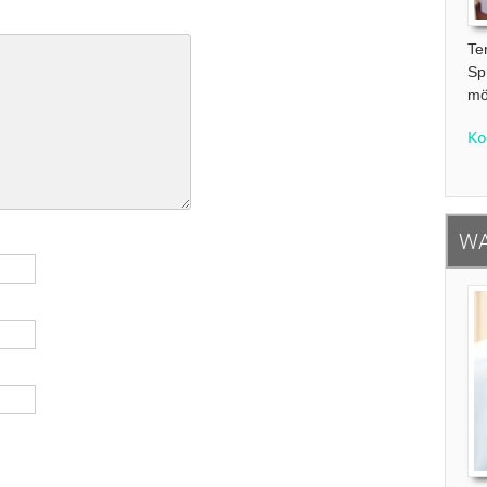
Te
Sp
mö
Ko
WA