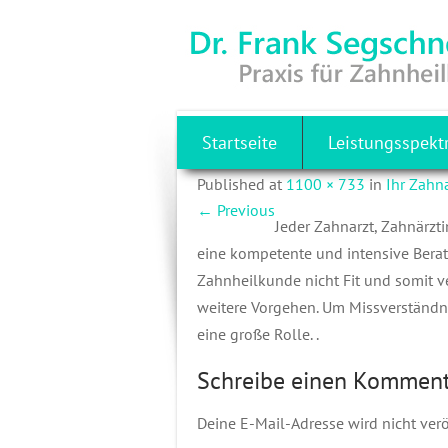
Ihr Zahnarzt in Bad Homburg
RS977_BERATUNG-
Startseite
Leistungsspek
Published
at
1100 × 733
in
Ihr Zahn
←
Previous
Jeder Zahnarzt, Zahnärzt
eine kompetente und intensive Berat
Zahnheilkunde nicht Fit und somit ve
weitere Vorgehen. Um Missverständni
eine große Rolle. .
Schreibe einen Kommen
Deine E-Mail-Adresse wird nicht veröf