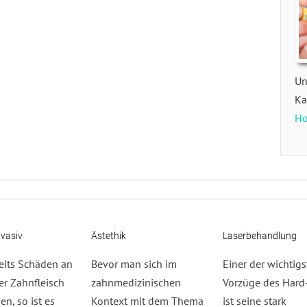
Un
K
Ho
nvasiv
Ästethik
Laserbehandlung
eits Schäden an
Bevor man sich im
Einer der wichtig
r Zahnfleisch
zahnmedizinischen
Vorzüge des Hard
en, so ist es
Kontext mit dem Thema
ist seine stark