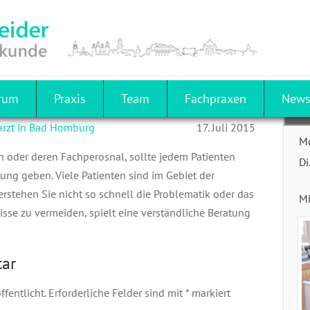
AUGENHOEHE-001-SCR
trum
Praxis
Team
Fachpraxen
New
PR
arzt in Bad Homburg
17. Juli 2015
M
in oder deren Fachperosnal, sollte jedem Patienten
Di
ung geben. Viele Patienten sind im Gebiet der
rstehen Sie nicht so schnell die Problematik oder das
Mi
sse zu vermeiden, spielt eine verständliche Beratung
tar
fentlicht.
Erforderliche Felder sind mit
*
markiert